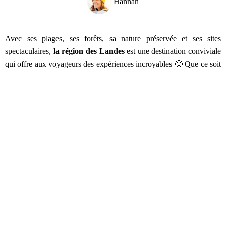
Hannah
Avec ses plages, ses forêts, sa nature préservée et ses sites
spectaculaires,
la région des Landes
est une destination conviviale
qui offre aux voyageurs des expériences incroyables 🙂 Que ce soit
pour pratiquer toutes sortes de sports et de loisirs ou pour explorer
le riche patrimoine culturel local, vous ne pourrez pas vous ennuyer
durant votre séjour dans les Landes ! Voici un petit guide pour vous
montrer tout ce qu’il est possible de découvrir si vous ne savez pas
que faire dans les Landes
. Suivez le guide !
Quelles sont les principales attractions
touristiques dans les Landes ?